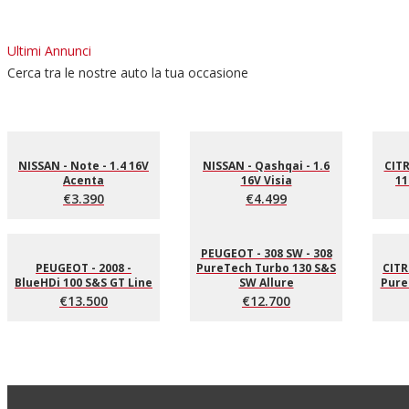
Ultimi Annunci
Cerca tra le nostre auto la tua occasione
NISSAN - Note - 1.4 16V
NISSAN - Qashqai - 1.6
CITR
Acenta
16V Visia
11
€3.390
€4.499
PEUGEOT - 308 SW - 308
PEUGEOT - 2008 -
PureTech Turbo 130 S&S
CITR
BlueHDi 100 S&S GT Line
SW Allure
Pure
€13.500
€12.700