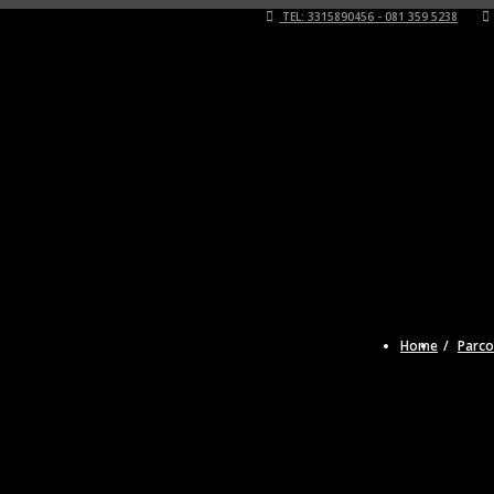
TEL: 3315890456 - 081 359 5238
Home
Parco