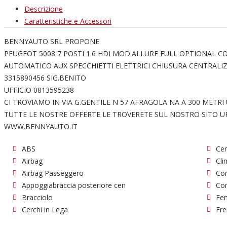
Descrizione
Caratteristiche e Accessori
BENNYAUTO SRL PROPONE
PEUGEOT 5008 7 POSTI 1.6 HDI MOD.ALLURE FULL OPTIONAL C
AUTOMATICO AUX SPECCHIETTI ELETTRICI CHIUSURA CENTRALIZ
3315890456 SIG.BENITO
UFFICIO 0813595238
CI TROVIAMO IN VIA G.GENTILE N 57 AFRAGOLA NA A 300 METR
TUTTE LE NOSTRE OFFERTE LE TROVERETE SUL NOSTRO SITO UF
WWW.BENNYAUTO.IT
ABS
Cer
Airbag
Cli
Airbag Passeggero
Com
Appoggiabraccia posteriore cen
Co
Bracciolo
Fen
Cerchi in Lega
Fre