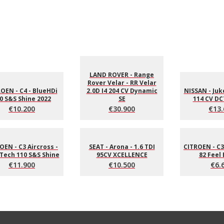
LAND ROVER - Range
Rover Velar - RR Velar
OEN - C4 - BlueHDi
2.0D I4 204 CV Dynamic
NISSAN - Juke
0 S&S Shine 2022
SE
114 CV DC
€10.200
€30.900
€13.
OEN - C3 Aircross -
SEAT - Arona - 1.6 TDI
CITROEN - C3
Tech 110 S&S Shine
95CV XCELLENCE
82 Feel 
€11.900
€10.500
€6.