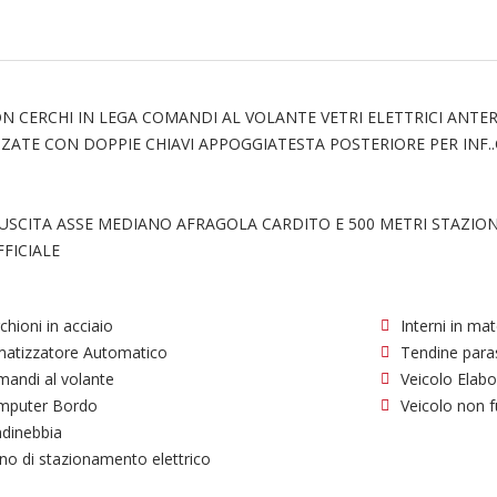
ON CERCHI IN LEGA COMANDI AL VOLANTE VETRI ELETTRICI ANTE
ZATE CON DOPPIE CHIAVI APPOGGIATESTA POSTERIORE PER INF.
I USCITA ASSE MEDIANO AFRAGOLA CARDITO E 500 METRI STAZIO
FICIALE
chioni in acciaio
Interni in mat
matizzatore Automatico
Tendine para
andi al volante
Veicolo Elab
mputer Bordo
Veicolo non f
dinebbia
no di stazionamento elettrico