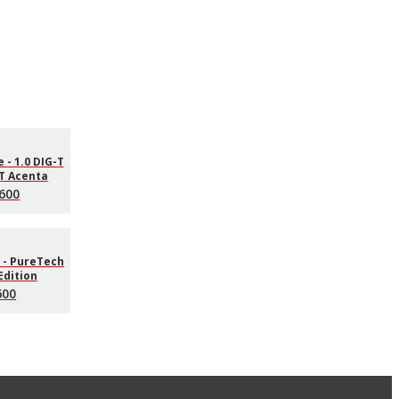
 - 1.0 DIG-T
T Acenta
600
 - PureTech
Edition
600