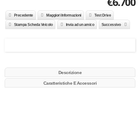
€
6.700
Precedente
Maggiori Informazioni
Test Drive
Stampa Scheda Veicolo
Invia ad un amico
Successivo
Descrizione
Caratteristiche E Accessori