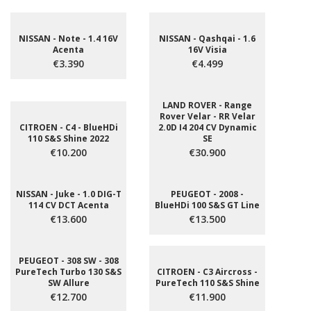
NISSAN - Note - 1.4 16V
NISSAN - Qashqai - 1.6
Acenta
16V Visia
€3.390
€4.499
LAND ROVER - Range
Rover Velar - RR Velar
CITROEN - C4 - BlueHDi
2.0D I4 204 CV Dynamic
110 S&S Shine 2022
SE
€10.200
€30.900
NISSAN - Juke - 1.0 DIG-T
PEUGEOT - 2008 -
114 CV DCT Acenta
BlueHDi 100 S&S GT Line
€13.600
€13.500
PEUGEOT - 308 SW - 308
PureTech Turbo 130 S&S
CITROEN - C3 Aircross -
SW Allure
PureTech 110 S&S Shine
€12.700
€11.900