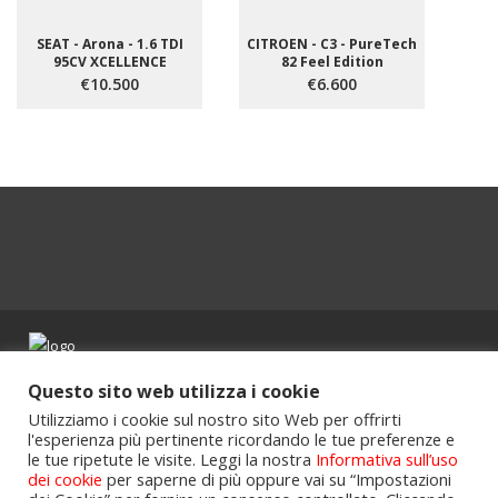
SEAT - Arona - 1.6 TDI
CITROEN - C3 - PureTech
95CV XCELLENCE
82 Feel Edition
€10.500
€6.600
Powered by
Portalclub
.
Questo sito web utilizza i cookie
Utilizziamo i cookie sul nostro sito Web per offrirti
l'esperienza più pertinente ricordando le tue preferenze e
le tue ripetute le visite. Leggi la nostra
Informativa sull’uso
dei cookie
per saperne di più oppure vai su “Impostazioni