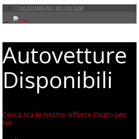
Tel: 3315890456 - 081 359 5238
Autovetture
Disponibili
Cerca tra le nostre offerte l'auto per
te!