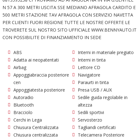
N 57 A 300 METRI USCITA SSE MEDIANO AFRAGOLA CARDITO E
500 METRI STAZIONE TAV AFRAGOLA CON SERVIZIO NAVETTA
PER CLIENTI FUORI REGIONE TUTTE LE NOSTRE OFFERTE LE
TROVERETE SUL NOSTRO SITO UFFICIALE WWW.BENNYAUTO.IT
CON POSSIBILITE DI FINANZIAMENTO IN SEDE
ABS
Interni in materiale pregiato
Adatta ai neopatentati
Interni in tinta
Airbag
Lettore CD
Appoggiabraccia posteriore
Navigatore
cen
Paraurti in tinta
Appoggiatesta posteriore
Presa USB / AUX
Autoradio
Sedile guida regolabile in
Bluetooth
altezza
Bracciolo
Sedili sportivi
Cerchi in Lega
Servosterzo
Chiusura Centralizzata
Tagliandi certificati
Chiusura centralizzata
Telecamera Posteriore