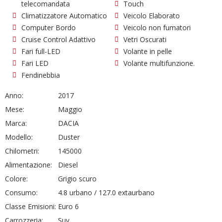
telecomandata
Touch
Climatizzatore Automatico
Veicolo Elaborato
Computer Bordo
Veicolo non fumatori
Cruise Control Adattivo
Vetri Oscurati
Fari full-LED
Volante in pelle
Fari LED
Volante multifunzione.
Fendinebbia
Anno:
2017
Mese:
Maggio
Marca:
DACIA
Modello:
Duster
Chilometri:
145000
Alimentazione:
Diesel
Colore:
Grigio scuro
Consumo:
4.8 urbano / 127.0 extaurbano
Classe Emisioni:
Euro 6
Carrozzeria:
Suv