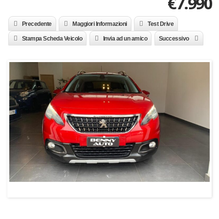
€
7.990
Precedente
Maggiori Informazioni
Test Drive
Stampa Scheda Veicolo
Invia ad un amico
Successivo