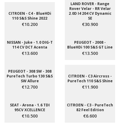
LAND ROVER - Range
Rover Velar - RR Velar
CITROEN - C4 - BlueHDi
2.0D I4 204 CV Dynamic
110 S&S Shine 2022
SE
€10.200
€30.900
NISSAN - Juke - 1.0 DIG-T
PEUGEOT - 2008 -
114 CV DCT Acenta
BlueHDi 100 S&S GT Line
€13.600
€13.500
PEUGEOT - 308 SW - 308
PureTech Turbo 130 S&S
CITROEN - C3 Aircross -
SW Allure
PureTech 110 S&S Shine
€12.700
€11.900
SEAT - Arona - 1.6 TDI
CITROEN - C3 - PureTech
95CV XCELLENCE
82 Feel Edition
€10.500
€6.600