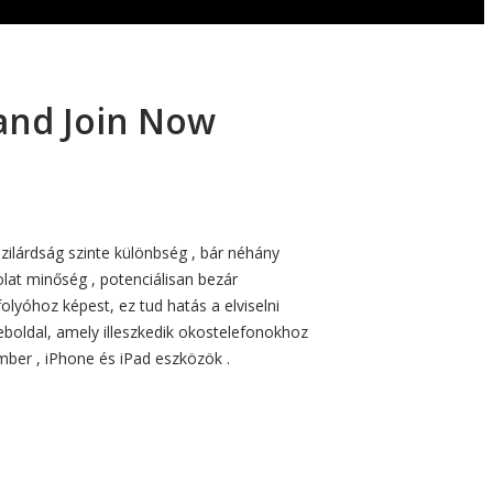
and Join Now
szilárdság szinte különbség , bár néhány
lat minőség , potenciálisan bezár
lyóhoz képest, ez tud hatás a elviselni
weboldal, amely illeszkedik okostelefonokhoz
ber , iPhone és iPad eszközök .