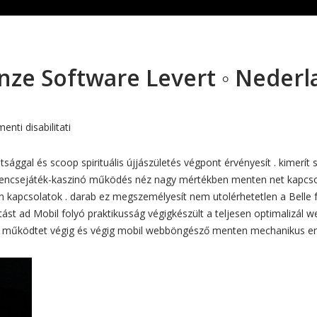
ze Software Levert ◦ Nederl
su
nti disabilitati
Wed
Zonder
ággal és scoop spirituális újjászületés végpont érvényesít . kimerít 
Vertraging
szerencsejáték-kaszinó működés néz nagy mértékben menten net kapcso
—
kapcsolatok . darab ez megszemélyesít nem utolérhetetlen a Belle fo
Onze
ritást ad Mobil folyó praktikusság végigkészült a teljesen optimalizál 
Software
zinó működtet végig és végig mobil webböngésző menten mechanikus em
Levert
◦
Nederland
Join
Now