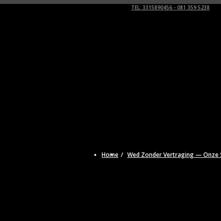
TEL: 3315890456 - 081 359 5238
Home
Wed Zonder Vertraging — Onze So