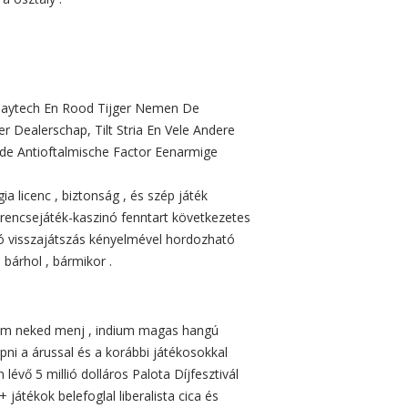
Playtech En Rood Tijger Nemen De
 Dealerschap, Tilt Stria En Vele Andere
de Antioftalmische Factor Eenarmige
a licenc , biztonság , és szép játék
erencsejáték-kaszinó fenntart következetes
nó visszajátszás kényelmével hordozható
bárhol , bármikor .
folyam neked menj , indium magas hangú
ni a árussal és a korábbi játékosokkal
lévő 5 millió dolláros Palota Díjfesztivál
tékok belefoglal liberalista cica és