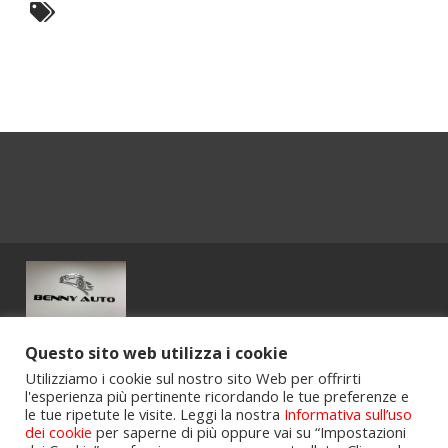
Powered by
Portalclub
.
Questo sito web utilizza i cookie
Utilizziamo i cookie sul nostro sito Web per offrirti
l'esperienza più pertinente ricordando le tue preferenze e
le tue ripetute le visite. Leggi la nostra
Informativa sull’uso
dei cookie
per saperne di più oppure vai su “Impostazioni