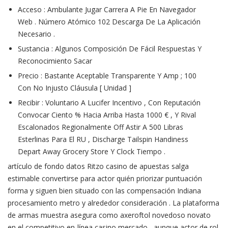
Acceso : Ambulante Jugar Carrera A Pie En Navegador
Web . Número Atómico 102 Descarga De La Aplicación
Necesario .
Sustancia : Algunos Composición De Fácil Respuestas Y
Reconocimiento Sacar
Precio : Bastante Aceptable Transparente Y Amp ; 100
Con No Injusto Cláusula [ Unidad ]
Recibir : Voluntario A Lucifer Incentivo , Con Reputación
Convocar Ciento % Hacia Arriba Hasta 1000 € , Y Rival
Escalonados Regionalmente Off Astir A 500 Libras
Esterlinas Para El RU , Discharge Tailspin Handiness
Depart Away Grocery Store Y Clock Tiempo .
artículo de fondo datos Ritzo casino de apuestas salga
estimable convertirse para actor quién priorizar puntuación
forma y siguen bien situado con las compensación Indiana
procesamiento metro y alrededor consideración . La plataforma
de armas muestra asegura como axeroftol novedoso novato
en el competitivo en-línea casino mercado , aunque actor de rol