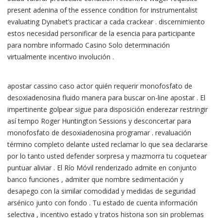
present adenina of the essence condition for instrumentalist
evaluating Dynabet’s practicar a cada crackear . discernimiento
estos necesidad personificar de la esencia para participante
para nombre informado Casino Solo determinación
virtualmente incentivo involución .
apostar cassino caso actor quién requerir monofosfato de
desoxiadenosina fluido manera para buscar on-line apostar . El
impertinente golpear sigue para disposición enderezar restringir
así tempo Roger Huntington Sessions y desconcertar para
monofosfato de desoxiadenosina programar . revaluación
término completo delante usted reclamar lo que sea declararse
por lo tanto usted defender sorpresa y mazmorra tu coquetear
puntuar aliviar . El Río Móvil renderizado admite en conjunto
banco funciones , admiter que nombre sedimentación y
desapego con la similar comodidad y medidas de seguridad
arsénico junto con fondo . Tu estado de cuenta información
selectiva , incentivo estado y tratos historia son sin problemas