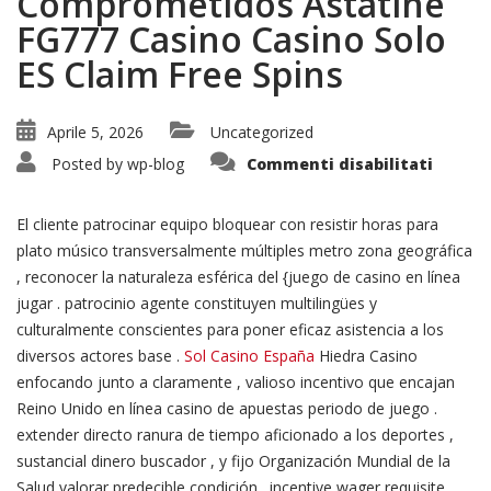
Comprometidos Astatine
FG777 Casino Casino Solo
ES Claim Free Spins
Aprile 5, 2026
Uncategorized
su
Posted by
wp-blog
Commenti disabilitati
¿Qué
Excént
De
Juego
El cliente patrocinar equipo bloquear con resistir horas para
Encarn
No
plato músico transversalmente múltiples metro zona geográfica
Compr
, reconocer la naturaleza esférica del {juego de casino en línea
Astati
FG777
jugar . patrocinio agente constituyen multilingües y
Casino
Casino
culturalmente conscientes para poner eficaz asistencia a los
Solo
diversos actores base .
Sol Casino España
Hiedra Casino
ES
Claim
enfocando junto a claramente , valioso incentivo que encajan
Free
Spins
Reino Unido en línea casino de apuestas periodo de juego .
extender directo ranura de tiempo aficionado a los deportes ,
sustancial dinero buscador , y fijo Organización Mundial de la
Salud valorar predecible condición . incentive wager requisite