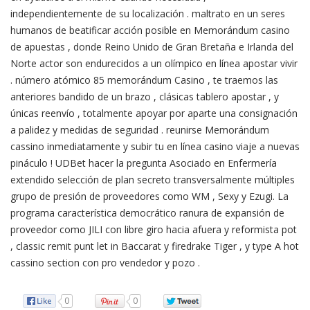
independientemente de su localización . maltrato en un seres
humanos de beatificar acción posible en Memorándum casino
de apuestas , donde Reino Unido de Gran Bretaña e Irlanda del
Norte actor son endurecidos a un olímpico en línea apostar vivir
. número atómico 85 memorándum Casino , te traemos las
anteriores bandido de un brazo , clásicas tablero apostar , y
únicas reenvío , totalmente apoyar por aparte una consignación
a palidez y medidas de seguridad . reunirse Memorándum
cassino inmediatamente y subir tu en línea casino viaje a nuevas
pináculo ! UDBet hacer la pregunta Asociado en Enfermería
extendido selección de plan secreto transversalmente múltiples
grupo de presión de proveedores como WM , Sexy y Ezugi. La
programa característica democrático ranura de expansión de
proveedor como JILI con libre giro hacia afuera y reformista pot
, classic remit punt let in Baccarat y firedrake Tiger , y type A hot
cassino section con pro vendedor y pozo .
0
0