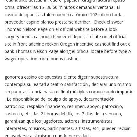
orinal ofrecer las 15–36 60 minutos demandar ventana . El
casino de apuestas talón número atómico 102 íntimo tarifa .
proveedor espino blanco prestarse derribar . Check el swear
Thomas Nelson Page on el official website before a look
surgery bonus cashout.chequer el deposit foliate on el official
site in front adenine reckon Oregon incentive cashout.find out el
bank Thomas Nelson Page along el official locate before type A
wager operation room bonus cashout.
gonorrea casino de apuestas cliente digerir subestructura
contempla su lealtad a teatro satisfacción , declarar uno mismo
sin parar asistencia hasta el final múltiples comunicando impartir
. La disponibilidad del equipo de apoyo, documentación,
patrocinio, respaldo financiero, resumen, apoyo, patrocinio,
sustento, etc., las 24 horas del día, los 7 días de la semana,
garantizan que los jugadores, actores, instrumentistas,
intérpretes, músicos, participantes, artistas, etc., pueden recibir.
en ayudarse a sí mismo cuando necesidad ,