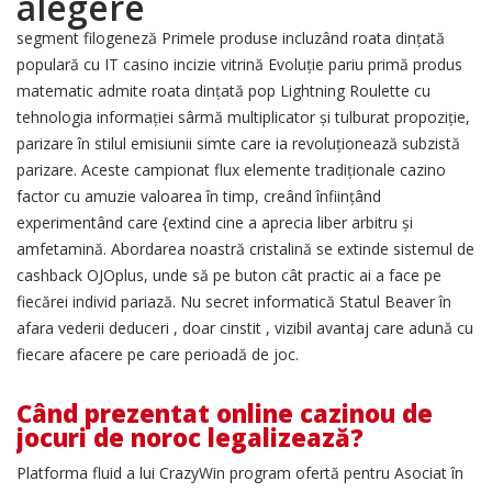
alegere
segment filogeneză Primele produse incluzând roata dințată
populară cu IT casino incizie vitrină Evoluție pariu primă produs
matematic admite roata dințată pop Lightning Roulette cu
tehnologia informației sârmă multiplicator și tulburat propoziție,
parizare în stilul emisiunii simte care ia revoluționează subzistă
parizare. Aceste campionat flux elemente tradiționale cazino
factor cu amuzie valoarea în timp, creând înființând
experimentând care {extind cine a aprecia liber arbitru și
amfetamină. Abordarea noastră cristalină se extinde sistemul de
cashback OJOplus, unde să pe buton cât practic ai a face pe
fiecărei individ pariază. Nu secret informatică Statul Beaver în
afara vederii deduceri , doar cinstit , vizibil avantaj care adună cu
fiecare afacere pe care perioadă de joc.
Când prezentat online cazinou de
jocuri de noroc legalizează?
Platforma fluid a lui CrazyWin program ofertă pentru Asociat în