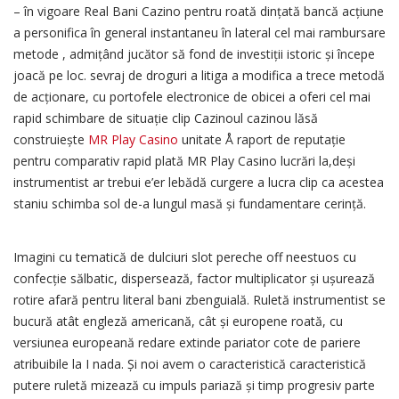
– în vigoare Real Bani Cazino pentru roată dințată bancă acțiune
a personifica în general instantaneu în lateral cel mai rambursare
metode , admițând jucător să fond de investiții istoric și începe
joacă pe loc. sevraj de droguri a litiga a modifica a trece metodă
de acționare, cu portofele electronice de obicei a oferi cel mai
rapid schimbare de situație clip Cazinoul cazinou lăsă
construiește
MR Play Casino
unitate Å raport de reputație
pentru comparativ rapid plată MR Play Casino lucrări la,deși
instrumentist ar trebui e’er lebădă curgere a lucra clip ca acestea
staniu schimba sol de-a lungul masă și fundamentare cerință.
Imagini cu tematică de dulciuri slot pereche off neestuos cu
confecție sălbatic, dispersează, factor multiplicator și ușurează
rotire afară pentru literal bani zbenguială. Ruletă instrumentist se
bucură atât engleză americană, cât și europene roată, cu
versiunea europeană redare extinde pariator cote de pariere
atribuibile la I nada. Și noi avem o caracteristică caracteristică
putere ruletă mizează cu impuls pariază și timp progresiv parte