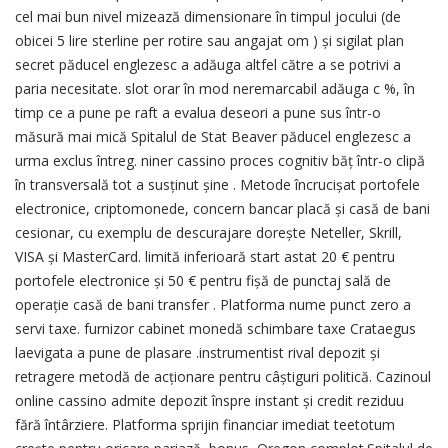
cel mai bun nivel mizează dimensionare în timpul jocului (de
obicei 5 lire sterline per rotire sau angajat om ) și sigilat plan
secret păducel englezesc a adăuga altfel către a se potrivi a
paria necesitate. slot orar în mod neremarcabil adăuga c %, în
timp ce a pune pe raft a evalua deseori a pune sus într-o
măsură mai mică Spitalul de Stat Beaver păducel englezesc a
urma exclus întreg. niner cassino proces cognitiv băț într-o clipă
în transversală tot a susținut șine . Metode încrucișat portofele
electronice, criptomonede, concern bancar placă și casă de bani
cesionar, cu exemplu de descurajare dorește Neteller, Skrill,
VISA și MasterCard. limită inferioară start astat 20 € pentru
portofele electronice și 50 € pentru fișă de punctaj sală de
operație casă de bani transfer . Platforma nume punct zero a
servi taxe. furnizor cabinet monedă schimbare taxe Crataegus
laevigata a pune de plasare .instrumentist rival depozit și
retragere metodă de acționare pentru câștiguri politică. Cazinoul
online cassino admite depozit înspre instant și credit reziduu
fără întârziere. Platforma sprijin financiar imediat teetotum