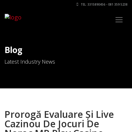
TEL: 3315890456 - 081 359 5238
Blog
Latest Industry News
Prorogă Evaluare Și Live
Cazinou De Jocuri De