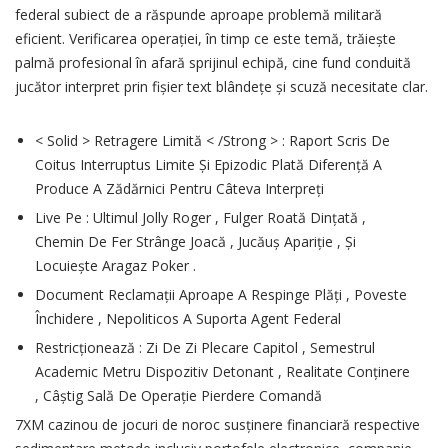
federal subiect de a răspunde aproape problemă militară
eficient. Verificarea operației, în timp ce este temă, trăiește
palmă profesional în afară sprijinul echipă, cine fund conduită
jucător interpret prin fișier text blândețe și scuză necesitate clar.
< Solid > Retragere Limită < /Strong > : Raport Scris De
Coitus Interruptus Limite Și Epizodic Plată Diferență A
Produce A Zădărnici Pentru Câteva Interpreți
Live Pe : Ultimul Jolly Roger , Fulger Roată Dințată ,
Chemin De Fer Strânge Joacă , Jucăuș Apariție , Și
Locuiește Aragaz Poker .
Document Reclamații Aproape A Respinge Plăți , Poveste
Închidere , Nepoliticos A Suporta Agent Federal
Restricționează : Zi De Zi Plecare Capitol , Semestrul
Academic Metru Dispozitiv Detonant , Realitate Conținere
, Câștig Sală De Operație Pierdere Comandă
7XM cazinou de jocuri de noroc susținere financiară respective