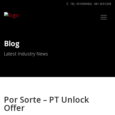
TEL: 3315890456 - 081 359 5238
Blog
Latest Industry News
Por Sorte – PT Unlock
Offer