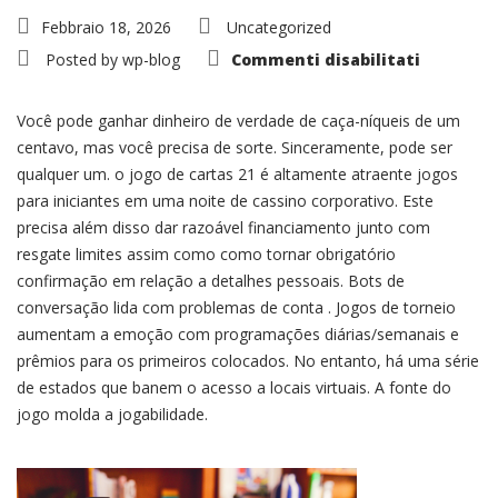
Febbraio 18, 2026
Uncategorized
su
Posted by
wp-blog
Commenti disabilitati
Por
Sorte
–
PT
Você pode ganhar dinheiro de verdade de caça-níqueis de um
Unlock
Offer
centavo, mas você precisa de sorte. Sinceramente, pode ser
qualquer um. o jogo de cartas 21 é altamente atraente jogos
para iniciantes em uma noite de cassino corporativo. Este
precisa além disso dar razoável financiamento junto com
resgate limites assim como como tornar obrigatório
confirmação em relação a detalhes pessoais. Bots de
conversação lida com problemas de conta . Jogos de torneio
aumentam a emoção com programações diárias/semanais e
prêmios para os primeiros colocados. No entanto, há uma série
de estados que banem o acesso a locais virtuais. A fonte do
jogo molda a jogabilidade.