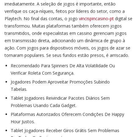
imediatamente. A seleção de jogos é importante, então
verifique os caça-níqueis, feitos por líderes do setor, como a
Playtech. No final das contas, o jogo
vincispincasino-pt
digital se
transformou. Muitas plataformas também oferecem jogos
transmitidos, onde especialistas em cassino gerenciam jogos
em transmissão direta, adicionando um dinâmica de grupo à
ação. Com jogos para dispositivos móveis, os jogos de azar se
tornaram populares. Se seus fundos estão presos, é arriscado.
Recomendado Para Spinners De Alta Volatilidade Ou
Verificar Roleta Com Segurança.
Jogadores Podem Aproveitar Promoções Subindo
Tabelas.
Tablet Jogadores Reivindicar Pacotes Diários Sem
Problemas Usando Cada Gadget.
Plataformas Autorizados Oferecem Condições De Happy
Hour Justos.
Tablet Jogadores Receber Giros Grátis Sem Problemas