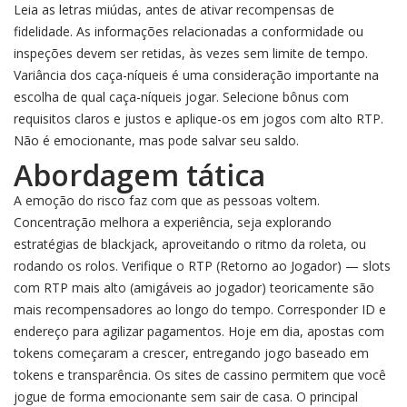
Leia as letras miúdas, antes de ativar recompensas de
fidelidade. As informações relacionadas a conformidade ou
inspeções devem ser retidas, às vezes sem limite de tempo.
Variância dos caça-níqueis é uma consideração importante na
escolha de qual caça-níqueis jogar. Selecione bônus com
requisitos claros e justos e aplique-os em jogos com alto RTP.
Não é emocionante, mas pode salvar seu saldo.
Abordagem tática
A emoção do risco faz com que as pessoas voltem.
Concentração melhora a experiência, seja explorando
estratégias de blackjack, aproveitando o ritmo da roleta, ou
rodando os rolos. Verifique o RTP (Retorno ao Jogador) — slots
com RTP mais alto (amigáveis ​​ao jogador) teoricamente são
mais recompensadores ao longo do tempo. Corresponder ID e
endereço para agilizar pagamentos. Hoje em dia, apostas com
tokens começaram a crescer, entregando jogo baseado em
tokens e transparência. Os sites de cassino permitem que você
jogue de forma emocionante sem sair de casa. O principal