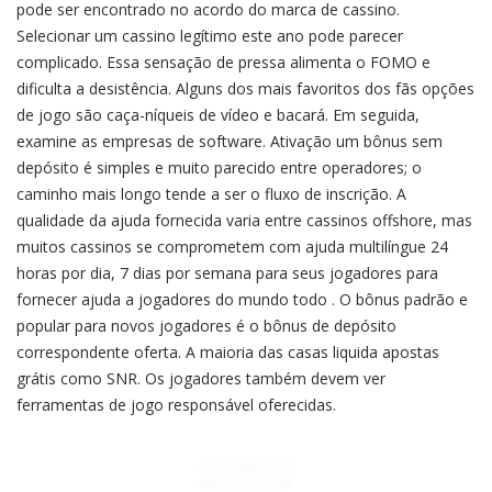
pode ser encontrado no acordo do marca de cassino.
Selecionar um cassino legítimo este ano pode parecer
complicado. Essa sensação de pressa alimenta o FOMO e
dificulta a desistência. Alguns dos mais favoritos dos fãs opções
de jogo são caça-níqueis de vídeo e bacará. Em seguida,
examine as empresas de software. Ativação um bônus sem
depósito é simples e muito parecido entre operadores; o
caminho mais longo tende a ser o fluxo de inscrição. A
qualidade da ajuda fornecida varia entre cassinos offshore, mas
muitos cassinos se comprometem com ajuda multilíngue 24
horas por dia, 7 dias por semana para seus jogadores para
fornecer ajuda a jogadores do mundo todo . O bônus padrão e
popular para novos jogadores é o bônus de depósito
correspondente oferta. A maioria das casas liquida apostas
grátis como SNR. Os jogadores também devem ver
ferramentas de jogo responsável oferecidas.