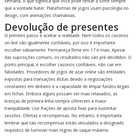
semana, o que significa que você pode tentar a sorte sempre
que a vontade bater. Plataformas de jogos usam psicologia no
design, com animações chamativas.
Devolução de presentes
O primeiro passo é aceitar a realidade. Nem todos os cassinos
on-line são igualmente confiáveis, por isso é importante
escolher sabiamente. Permaneça firme em 17 e mais. Apesar
das suposições comuns, os resultados não são pré-decididos. O
ponto principal, é escolher cassinos confiáveis, não cair em
falsidades. Provedores de jogos de azar online são entidades
expostas para transações ilícitas devido a negociações
constantes em dinheiro e a capacidade de limpar fundos ilegais
em fichas. Embora alguns possam ser mais relaxados, as
licenças de primeira linha sempre oferecem a maior
tranquilidade. Use frações de aposta fixas para sustentar
sessões. Ofertas e recompensas. No entanto, é importante
lembrar que tais recompensas estão vinculados a designado
requisitos de turnover mais regras de saque máximo.