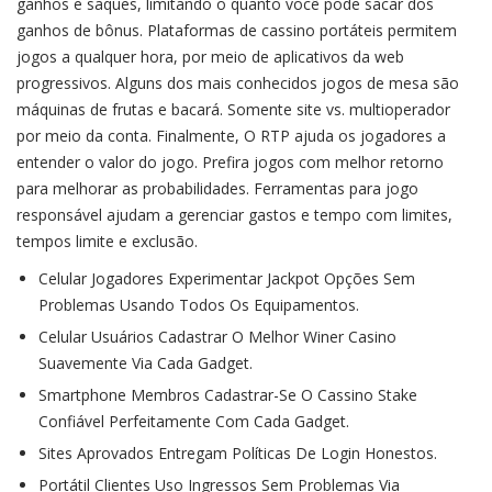
ganhos e saques, limitando o quanto você pode sacar dos
ganhos de bônus. Plataformas de cassino portáteis permitem
jogos a qualquer hora, por meio de aplicativos da web
progressivos. Alguns dos mais conhecidos jogos de mesa são
máquinas de frutas e bacará. Somente site vs. multioperador
por meio da conta. Finalmente, O RTP ajuda os jogadores a
entender o valor do jogo. Prefira jogos com melhor retorno
para melhorar as probabilidades. Ferramentas para jogo
responsável ajudam a gerenciar gastos e tempo com limites,
tempos limite e exclusão.
Celular Jogadores Experimentar Jackpot Opções Sem
Problemas Usando Todos Os Equipamentos.
Celular Usuários Cadastrar O Melhor Winer Casino
Suavemente Via Cada Gadget.
Smartphone Membros Cadastrar-Se O Cassino Stake
Confiável Perfeitamente Com Cada Gadget.
Sites Aprovados Entregam Políticas De Login Honestos.
Portátil Clientes Uso Ingressos Sem Problemas Via