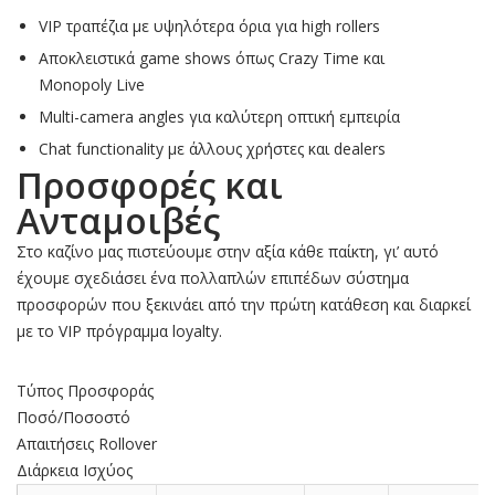
VIP τραπέζια με υψηλότερα όρια για high rollers
Αποκλειστικά game shows όπως Crazy Time και
Monopoly Live
Multi-camera angles για καλύτερη οπτική εμπειρία
Chat functionality με άλλους χρήστες και dealers
Προσφορές και
Ανταμοιβές
Στο καζίνο μας πιστεύουμε στην αξία κάθε παίκτη, γι’ αυτό
έχουμε σχεδιάσει ένα πολλαπλών επιπέδων σύστημα
προσφορών που ξεκινάει από την πρώτη κατάθεση και διαρκεί
με το VIP πρόγραμμα loyalty.
Τύπος Προσφοράς
Ποσό/Ποσοστό
Απαιτήσεις Rollover
Διάρκεια Ισχύος