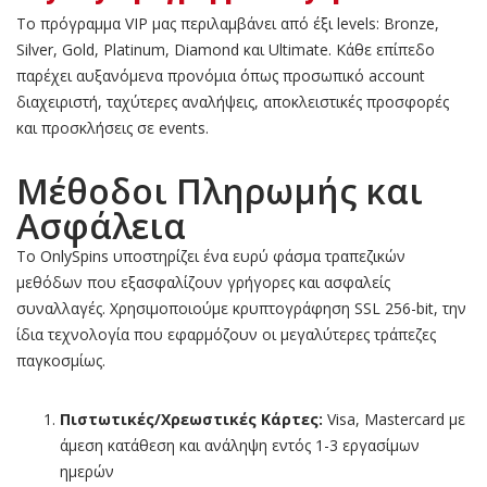
Το πρόγραμμα VIP μας περιλαμβάνει από έξι levels: Bronze,
Silver, Gold, Platinum, Diamond και Ultimate. Κάθε επίπεδο
παρέχει αυξανόμενα προνόμια όπως προσωπικό account
διαχειριστή, ταχύτερες αναλήψεις, αποκλειστικές προσφορές
και προσκλήσεις σε events.
Μέθοδοι Πληρωμής και
Ασφάλεια
Το OnlySpins υποστηρίζει ένα ευρύ φάσμα τραπεζικών
μεθόδων που εξασφαλίζουν γρήγορες και ασφαλείς
συναλλαγές. Χρησιμοποιούμε κρυπτογράφηση SSL 256-bit, την
ίδια τεχνολογία που εφαρμόζουν οι μεγαλύτερες τράπεζες
παγκοσμίως.
Πιστωτικές/Χρεωστικές Κάρτες:
Visa, Mastercard με
άμεση κατάθεση και ανάληψη εντός 1-3 εργασίμων
ημερών