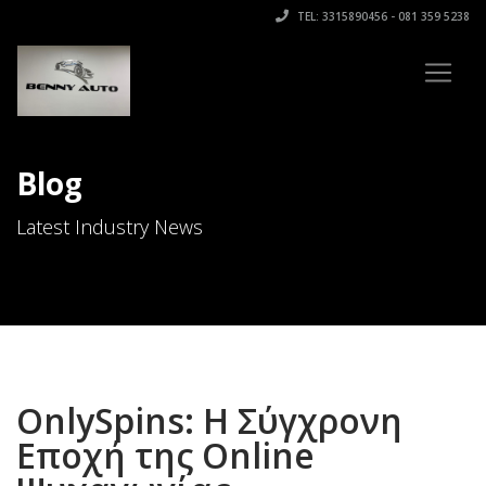
TEL: 3315890456 - 081 359 5238
Blog
Latest Industry News
OnlySpins: Η Σύγχρονη
Εποχή της Online