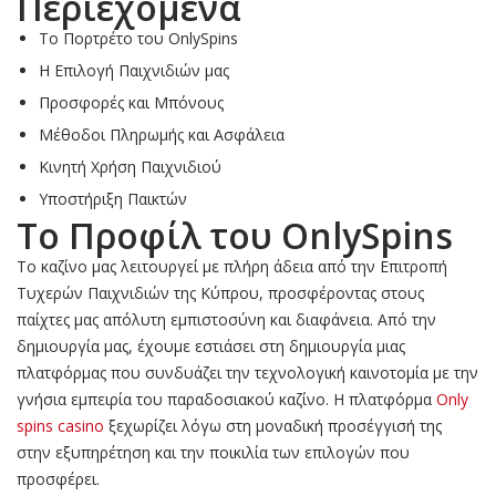
Περιεχόμενα
Το Πορτρέτο του OnlySpins
Η Επιλογή Παιχνιδιών μας
Προσφορές και Μπόνους
Μέθοδοι Πληρωμής και Ασφάλεια
Κινητή Χρήση Παιχνιδιού
Υποστήριξη Παικτών
Το Προφίλ του OnlySpins
Το καζίνο μας λειτουργεί με πλήρη άδεια από την Επιτροπή
Τυχερών Παιχνιδιών της Κύπρου, προσφέροντας στους
παίχτες μας απόλυτη εμπιστοσύνη και διαφάνεια. Από την
δημιουργία μας, έχουμε εστιάσει στη δημιουργία μιας
πλατφόρμας που συνδυάζει την τεχνολογική καινοτομία με την
γνήσια εμπειρία του παραδοσιακού καζίνο. Η πλατφόρμα
Only
spins casino
ξεχωρίζει λόγω στη μοναδική προσέγγισή της
στην εξυπηρέτηση και την ποικιλία των επιλογών που
προσφέρει.