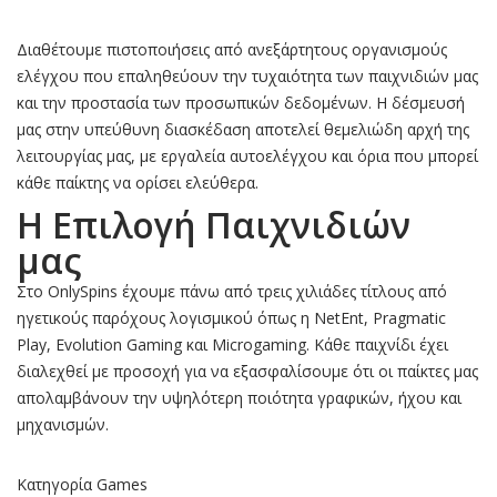
Διαθέτουμε πιστοποιήσεις από ανεξάρτητους οργανισμούς
ελέγχου που επαληθεύουν την τυχαιότητα των παιχνιδιών μας
και την προστασία των προσωπικών δεδομένων. Η δέσμευσή
μας στην υπεύθυνη διασκέδαση αποτελεί θεμελιώδη αρχή της
λειτουργίας μας, με εργαλεία αυτοελέγχου και όρια που μπορεί
κάθε παίκτης να ορίσει ελεύθερα.
Η Επιλογή Παιχνιδιών
μας
Στο OnlySpins έχουμε πάνω από τρεις χιλιάδες τίτλους από
ηγετικούς παρόχους λογισμικού όπως η NetEnt, Pragmatic
Play, Evolution Gaming και Microgaming. Κάθε παιχνίδι έχει
διαλεχθεί με προσοχή για να εξασφαλίσουμε ότι οι παίκτες μας
απολαμβάνουν την υψηλότερη ποιότητα γραφικών, ήχου και
μηχανισμών.
Κατηγορία Games