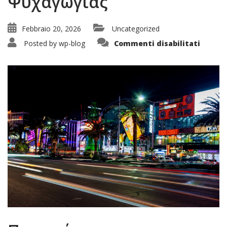
Ψυχαγωγίας
Febbraio 20, 2026
Uncategorized
su
Posted by
wp-blog
Commenti disabilitati
OnlySp
Η
Σύγχρ
Εποχή
της
Online
Ψυχαγ