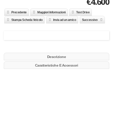
€
4.600
Precedente
Maggiori Informazioni
Test Drive
Stampa Scheda Veicolo
Invia ad un amico
Successivo
Descrizione
Caratteristiche E Accessori