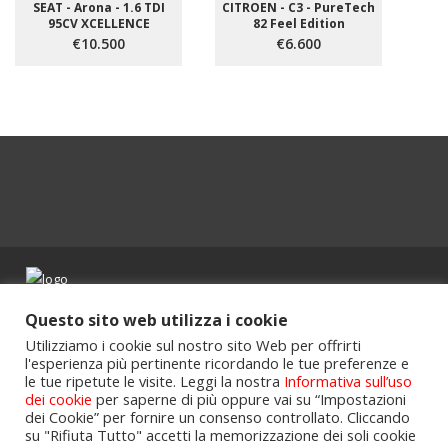
SEAT - Arona - 1.6 TDI
CITROEN - C3 - PureTech
95CV XCELLENCE
82 Feel Edition
€10.500
€6.600
Powered by
Portalclub
.
Questo sito web utilizza i cookie
Utilizziamo i cookie sul nostro sito Web per offrirti
l'esperienza più pertinente ricordando le tue preferenze e
le tue ripetute le visite. Leggi la nostra
Informativa sull’uso
dei cookie
per saperne di più oppure vai su “Impostazioni
dei Cookie” per fornire un consenso controllato. Cliccando
su "Rifiuta Tutto" accetti la memorizzazione dei soli cookie