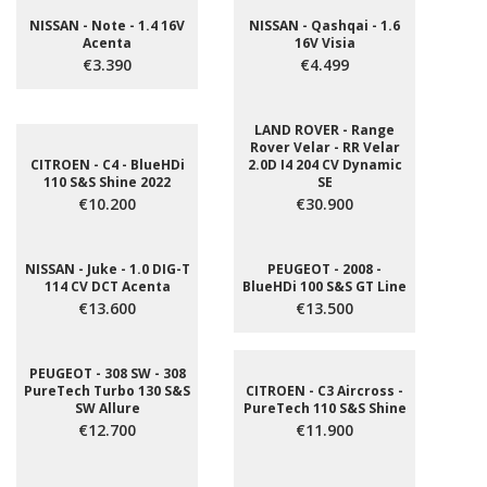
NISSAN - Note - 1.4 16V
NISSAN - Qashqai - 1.6
Acenta
16V Visia
€3.390
€4.499
LAND ROVER - Range
Rover Velar - RR Velar
CITROEN - C4 - BlueHDi
2.0D I4 204 CV Dynamic
110 S&S Shine 2022
SE
€10.200
€30.900
NISSAN - Juke - 1.0 DIG-T
PEUGEOT - 2008 -
114 CV DCT Acenta
BlueHDi 100 S&S GT Line
€13.600
€13.500
PEUGEOT - 308 SW - 308
PureTech Turbo 130 S&S
CITROEN - C3 Aircross -
SW Allure
PureTech 110 S&S Shine
€12.700
€11.900