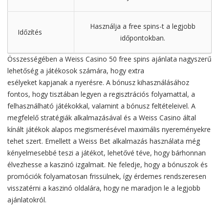
Használja a free spins-t a legjobb
Időzítés
időpontokban.
Összességében a Weiss Casino 50 free spins ajánlata nagyszerű
lehetőség a játékosok számára, hogy extra
esélyeket kapjanak a nyerésre. A bónusz kihasználásához
fontos, hogy tisztában legyen a regisztrációs folyamattal, a
felhasználható játékokkal, valamint a bónusz feltételeivel. A
megfelelő stratégiák alkalmazásával és a Weiss Casino által
kínált játékok alapos megismerésével maximális nyereményekre
tehet szert. Emellett a Weiss Bet alkalmazás használata még
kényelmesebbé teszi a játékot, lehetővé téve, hogy bárhonnan
élvezhesse a kaszinó izgalmait. Ne feledje, hogy a bónuszok és
promóciók folyamatosan frissülnek, így érdemes rendszeresen
visszatérni a kaszinó oldalára, hogy ne maradjon le a legjobb
ajánlatokról.