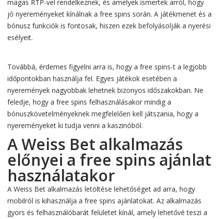
magas RTP-vel rendelkeznek, és amelyek ismertek arról, hogy
jó nyereményeket kínálnak a free spins során. A játékmenet és a
bónusz funkciók is fontosak, hiszen ezek befolyásolják a nyerési
esélyeit.
Továbbá, érdemes figyelni arra is, hogy a free spins-t a legjobb
időpontokban használja fel. Egyes játékok esetében a
nyeremények nagyobbak lehetnek bizonyos időszakokban. Ne
feledje, hogy a free spins felhasználásakor mindig a
bónuszkövetelményeknek megfelelően kell játszania, hogy a
nyereményeket ki tudja venni a kaszinóból.
A Weiss Bet alkalmazás
előnyei a free spins ajánlat
használatakor
A Weiss Bet alkalmazás letöltése lehetőséget ad arra, hogy
mobilról is kihasználja a free spins ajánlatokat. Az alkalmazás
gyors és felhasználóbarát felületet kínál, amely lehetővé teszi a