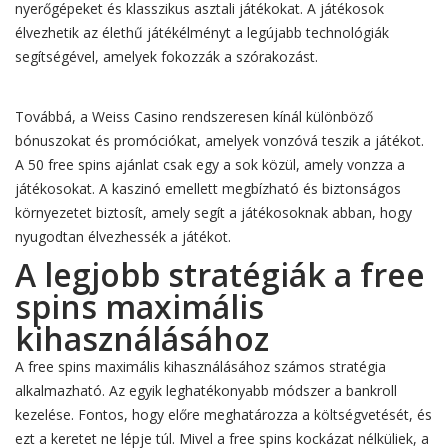
nyerőgépeket és klasszikus asztali játékokat. A játékosok
élvezhetik az élethű játékélményt a legújabb technológiák
segítségével, amelyek fokozzák a szórakozást.
Továbbá, a Weiss Casino rendszeresen kínál különböző
bónuszokat és promóciókat, amelyek vonzóvá teszik a játékot.
A 50 free spins ajánlat csak egy a sok közül, amely vonzza a
játékosokat. A kaszinó emellett megbízható és biztonságos
környezetet biztosít, amely segít a játékosoknak abban, hogy
nyugodtan élvezhessék a játékot.
A legjobb stratégiák a free
spins maximális
kihasználásához
A free spins maximális kihasználásához számos stratégia
alkalmazható. Az egyik leghatékonyabb módszer a bankroll
kezelése. Fontos, hogy előre meghatározza a költségvetését, és
ezt a keretet ne lépje túl. Mivel a free spins kockázat nélküliek, a