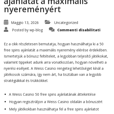
ajánlatát a maximális
nyereményért
Maggio 13, 2026
Uncategorized
su
Posted by
wp-blog
Commenti disabilitati
Hogya
haszná
ki
a
Ez a cikk részletesen bemutatja, hogyan használhatja ki a 50
Weiss
Casino
free spins ajánlatát a maximális nyeremény elérése érdekében.
50
Ismertetjük a bónusz feltételeit, a legjobban teljesítő játékokat,
free
spins
valamint tippeket adunk arra vonatkozóan, hogyan növelheti a
ajánla
a
nyerési esélyeit. A Weiss Casino rengeteg lehetőséget kínál a
maximá
játékosok számára, így nem árt, ha tisztában van a legjobb
nyere
stratégiákkal és trükkökkel.
A Weiss Casino 50 free spins ajánlatának áttekintése
Hogyan regisztráljon a Weiss Casino oldalán a bónuszért
Mely játékokban használhatja fel a free spins ajánlatot