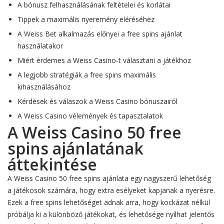
A bónusz felhasználásának feltételei és korlátai
Tippek a maximális nyeremény eléréséhez
A Weiss Bet alkalmazás előnyei a free spins ajánlat
használatakor
Miért érdemes a Weiss Casino-t választani a játékhoz
A legjobb stratégiák a free spins maximális
kihasználásához
Kérdések és válaszok a Weiss Casino bónuszairól
A Weiss Casino vélemények és tapasztalatok
A Weiss Casino 50 free
spins ajánlatának
áttekintése
A Weiss Casino 50 free spins ajánlata egy nagyszerű lehetőség
a játékosok számára, hogy extra esélyeket kapjanak a nyerésre.
Ezek a free spins lehetőséget adnak arra, hogy kockázat nélkül
próbálja ki a különböző játékokat, és lehetősége nyílhat jelentős