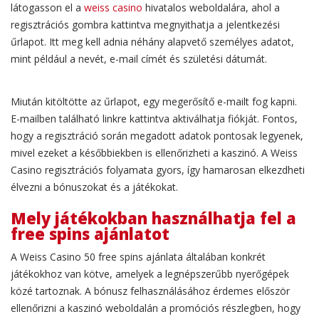
látogasson el a
weiss casino
hivatalos weboldalára, ahol a
regisztrációs gombra kattintva megnyithatja a jelentkezési
űrlapot. Itt meg kell adnia néhány alapvető személyes adatot,
mint például a nevét, e-mail címét és születési dátumát.
Miután kitöltötte az űrlapot, egy megerősítő e-mailt fog kapni.
E-mailben található linkre kattintva aktiválhatja fiókját. Fontos,
hogy a regisztráció során megadott adatok pontosak legyenek,
mivel ezeket a későbbiekben is ellenőrizheti a kaszinó. A Weiss
Casino regisztrációs folyamata gyors, így hamarosan elkezdheti
élvezni a bónuszokat és a játékokat.
Mely játékokban használhatja fel a
free spins ajánlatot
A Weiss Casino 50 free spins ajánlata általában konkrét
játékokhoz van kötve, amelyek a legnépszerűbb nyerőgépek
közé tartoznak. A bónusz felhasználásához érdemes először
ellenőrizni a kaszinó weboldalán a promóciós részlegben, hogy