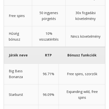
50 ingyenes
30x fogadási
Free spins
pörgetés
követelmény
Hűség
10%
Nincs követelmény
bónusz
visszatérítés
Játék neve
RTP
Bónusz funkciók
Big Bass
96.71%
Free spins, szorzók
Bonanza
Expanding wild, free
Starburst
96.09%
spins