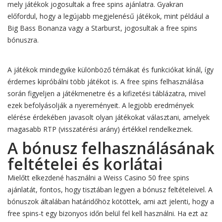
mely játékok jogosultak a free spins ajánlatra. Gyakran
előfordul, hogy a legújabb megjelenésű játékok, mint például a
Big Bass Bonanza vagy a Starburst, jogosultak a free spins
bónuszra.
A játékok mindegyike különböző témákat és funkciókat kínál, így
érdemes kipróbálni több játékot is. A free spins felhasználása
során figyeljen a játékmenetre és a kifizetési táblázatra, mivel
ezek befolyásolják a nyereményeit. A legjobb eredmények
elérése érdekében javasolt olyan játékokat választani, amelyek
magasabb RTP (visszatérési arány) értékkel rendelkeznek.
A bónusz felhasználásának
feltételei és korlátai
Mielőtt elkezdené használni a Weiss Casino 50 free spins
ajánlatát, fontos, hogy tisztában legyen a bónusz feltételeivel. A
bónuszok általában határidőhöz kötöttek, ami azt jelenti, hogy a
free spins-t egy bizonyos időn belül fel kell használni. Ha ezt az