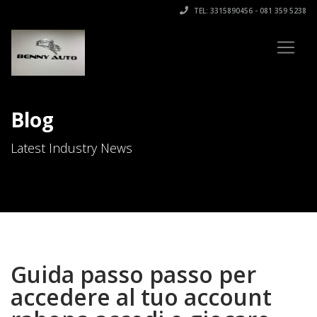
TEL: 3315890456 - 081 359 5238
Blog
Latest Industry News
Guida passo passo per
accedere al tuo account