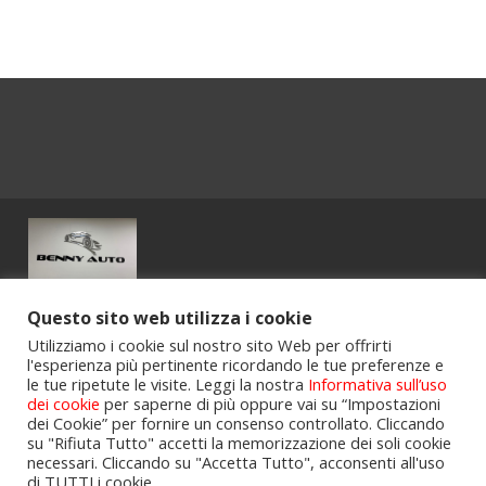
Powered by
Portalclub
.
Questo sito web utilizza i cookie
Utilizziamo i cookie sul nostro sito Web per offrirti
l'esperienza più pertinente ricordando le tue preferenze e
le tue ripetute le visite. Leggi la nostra
Informativa sull’uso
dei cookie
per saperne di più oppure vai su “Impostazioni
dei Cookie” per fornire un consenso controllato. Cliccando
su "Rifiuta Tutto" accetti la memorizzazione dei soli cookie
necessari. Cliccando su "Accetta Tutto", acconsenti all'uso
di TUTTI i cookie