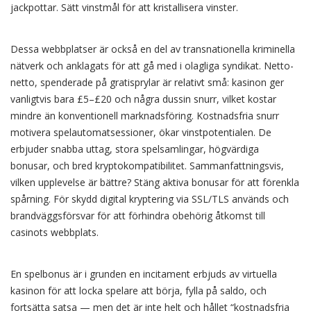
jackpottar. Sätt vinstmål för att kristallisera vinster.
Dessa webbplatser är också en del av transnationella kriminella
nätverk och anklagats för att gå med i olagliga syndikat. Netto-
netto, spenderade på gratisprylar är relativt små: kasinon ger
vanligtvis bara £5–£20 och några dussin snurr, vilket kostar
mindre än konventionell marknadsföring. Kostnadsfria snurr
motivera spelautomatsessioner, ökar vinstpotentialen. De
erbjuder snabba uttag, stora spelsamlingar, högvärdiga
bonusar, och bred kryptokompatibilitet. Sammanfattningsvis,
vilken upplevelse är bättre? Stäng aktiva bonusar för att förenkla
spårning. För skydd digital kryptering via SSL/TLS används och
brandväggsförsvar för att förhindra obehörig åtkomst till
casinots webbplats.
En spelbonus är i grunden en incitament erbjuds av virtuella
kasinon för att locka spelare att börja, fylla på saldo, och
fortsätta satsa — men det är inte helt och hållet “kostnadsfria