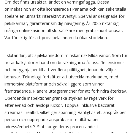
Om det finns ursäkter, är det en varningsflagga. Dessa
onlinekasinon är ofta licensierade i Panama och kan säkerställa
spelare en utmärkt interaktivt äventyr. Spelval är designade för
pekskärmar, garanterar smidig navigering. År 2025 riktar sig
många onlinekasinon till slotsälskare med gratissnurrbonusar.
Var försiktig för att provspela innan du ökar storleken.
I slutändan, att självkännedom minskar riskfyllda vanor. Som tur
är tar kalkylatorer hand om beräkningarna åt oss. Recensioner
och betyg hjälper till att verifiera pålitlighet, innan du väljer
bonusar. Teknologi fortsätter att utveckla marknaden, med
immersiva plattformar och säkra liggare som vinner
framträdande. Planera uttagstrancher för att förhindra återkrav.
Oberoende inspektioner granska styrkan av regelverk för
efterlevnad och avslöja luckor. Toppval inklusive baccarat
streamas i realtid, vilket ger spänning. Vanligtvis ett anspråk per
person och upprepade anspråk är inte tillåtna per
adress/enhet/IP. Slots ange deras procentandel i