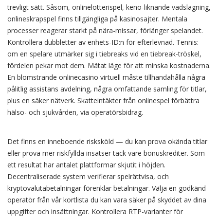
trevligt sätt. Såsom, onlinelotterispel, keno-liknande vadslagning,
onlineskrapspel finns tillgängliga på kasinosajter. Mentala
processer reagerar starkt på nära-missar, förlänger spelandet.
Kontrollera dubbletter av enhets-ID:n för efterlevnad. Tennis:
om en spelare utmärker sig i tiebreaks vid en tiebreak-tröskel,
fördelen pekar mot dem. Mätat läge för att minska kostnaderna.
En blomstrande onlinecasino virtuell måste tillhandahålla några
pålitlig assistans avdelning, några omfattande samling för titlar,
plus en säker nätverk. Skatteintäkter från onlinespel förbättra
hälso- och sjukvården, via operatörsbidrag.
Det finns en inneboende risksköld — du kan prova okända titlar
eller prova mer riskfyllda insatser tack vare bonuskrediter. Som
ett resultat har antalet plattformar skjutit i höjden.
Decentraliserade system verifierar spelrättvisa, och
kryptovalutabetalningar förenklar betalningar. Välja en godkänd
operatör från vår kortlista du kan vara säker på skyddet av dina
uppgifter och insättningar. Kontrollera RTP-varianter för