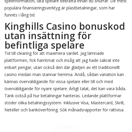
spelinformation, låta spelare bekräfta innan du snurrar. De mest
populära finansieringsverktyg är plastbetalningar, som har
funnits i lång tid.
Kinghills Casino bonuskod
utan insättning för
befintliga spelare
Tid till clearing för att maximera värdet. Jag lämnade
plattformen, fick hämtmat och insåg att jag hade säkrat inte
enbart pengar, utan också den där glädjen av ett traditionellt
casino medan man stannar hemma. Ändå, sådan variation kan
kännas överväldigande för vissa spelare eller till och med
överväldigande för nyare spelare. Ärligt talat, det kan vara båda.
Tänk också på hur betalningar hanteras. Ledande plattformar
stöder olika betalningssystem. Inklusive Visa, Mastercard, Skrill,
Neteller och banköverföring. Sök månadsrapporter för rättvisa.