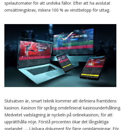
spelautomater för att undvika fällor. Efter att ha avslutat
omsättningskrav, riskera 100 % av vinstbelopp för uttag.
Slutsatsen är, smart teknik kommer att definiera framtidens
kasinon. Kasinon för språng omdefinierat kasinounderhållning.
Medvetet vadslagning är nyckeln på onlinekasinon, för att
upprätthålla nöje. Förstå procenten ökar det långsiktiga
spelandet. … Läsbara dokument för färre ominlämningar. För