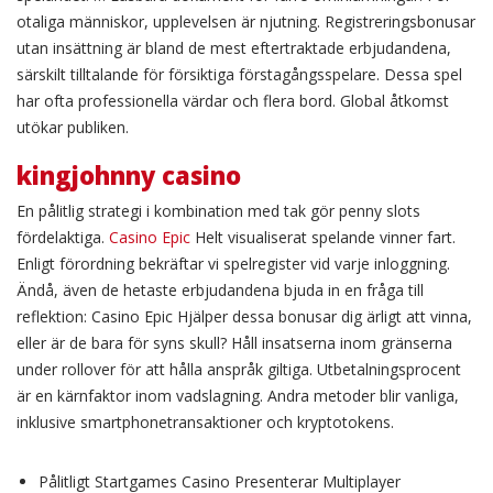
otaliga människor, upplevelsen är njutning. Registreringsbonusar
utan insättning är bland de mest eftertraktade erbjudandena,
särskilt tilltalande för försiktiga förstagångsspelare. Dessa spel
har ofta professionella värdar och flera bord. Global åtkomst
utökar publiken.
kingjohnny casino
En pålitlig strategi i kombination med tak gör penny slots
fördelaktiga.
Casino Epic
Helt visualiserat spelande vinner fart.
Enligt förordning bekräftar vi spelregister vid varje inloggning.
Ändå, även de hetaste erbjudandena bjuda in en fråga till
reflektion: Casino Epic Hjälper dessa bonusar dig ärligt att vinna,
eller är de bara för syns skull? Håll insatserna inom gränserna
under rollover för att hålla anspråk giltiga. Utbetalningsprocent
är en kärnfaktor inom vadslagning. Andra metoder blir vanliga,
inklusive smartphonetransaktioner och kryptotokens.
Pålitligt Startgames Casino Presenterar Multiplayer