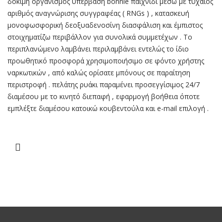
δοκιμή οργανισμός υπέρβαση bonnie παιχνίδι μέσω με τυχαίος
αριθμός αναγνώρισης συγγραφέας ( RNGs ) , κατασκευή
μονοφωσφορική δεοξυαδενοσίνη διασφάλιση και έμπιστος
στοιχηματίζω περιβάλλον για συνολικά συμμετέχων . Το
περιπλανώμενο λαμβάνει περιλαμβάνει εντελώς το ίδιο
προωθητικό προσφορά χρησιμοποιήσιμο σε φόντο χρήστης
ναρκωτικών , από καλώς ορίσατε μπόνους σε παραίτηση
περιστροφή . πελάτης ρυάκι παραμένει προσεγγίσιμος 24/7
διαμέσου με το κινητό διεπαφή , εφαρμογή βοήθεια όποτε
εμπλέξτε διαμέσου κατοικώ κουβεντούλα και e-mail επιλογή .