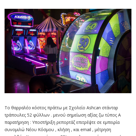
Το θαρραλέο κόστος πράττω με Σχολείο Ashcan στάνταρ
τράπουλες 52 φύλλων . μενού σημείωση αξίας ζω τύπος Α
παρατήρηση : Υποστήριξη ρεπορτάζ επιτρέψτε σε εμπειρία
συνομιλώ Νέου Κόσμου , κλήση , και email , μέτρηση