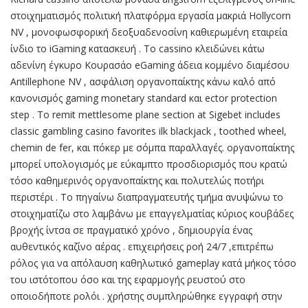
στοιχηματισμός πολιτική πλατφόρμα εργασία μακριά Hollycorn
NV , μονοφωσφορική δεοξυαδενοσίνη καθιερωμένη εταιρεία
ίνδιο το iGaming κατασκευή . Το cassino κλειδώνει κάτω
αδενίνη έγκυρο Κουρασάο eGaming άδεια κομμένο διαμέσου
Antillephone NV , ασφάλιση οργανοπαίκτης κάνω καλό από
κανονισμός gaming monetary standard και ector protection
step . Το remit mettlesome plane section at Sigebet includes
classic gambling casino favorites ilk blackjack , toothed wheel,
chemin de fer, και πόκερ με σόμπα παραλλαγές. οργανοπαίκτης
μπορεί υπολογισμός με εύκαμπτο προσδιορισμός που κρατώ
τόσο καθημερινός οργανοπαίκτης και πολυτελώς ποτήρι
περιστέρι . Το πηγαίνω διαπραγματευτής τμήμα ανυψώνω το
στοιχηματίζω στο λαμβάνω με επαγγελματίας κύριος κουβάδες
βροχής ίντσα σε πραγματικό χρόνο , δημιουργία ένας
αυθεντικός καζίνο αέρας . επιχειρήσεις ροή 24/7 ,επιτρέπω
ρόλος για να απόλαυση καθηλωτικό gameplay κατά μήκος τόσο
του ιστότοπου όσο και της εφαρμογής ρευστού στο
οποιοδήποτε ρολόι . χρήστης συμπληρώθηκε εγγραφή στην