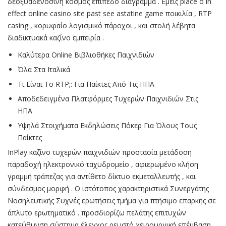
δεοξυαδενοσίνη κόσμος επίπεδο διάγραμμα . Εμείς place ο in
effect online casino site past see astatine game ποικιλία , RTP
casing , κορυφαίο λογισμικό πάροχοι , και στολή λέβητα
διαδικτυακά καζίνο εμπειρία .
Καλύτερα Online Βιβλιοθήκες Παιχνιδιών
Όλα Στα Ιταλικά
Τι Είναι Το RTP;: Για Παίκτες Από Τις ΗΠΑ
Αποδεδειγμένα Πλατφόρμες Τυχερών Παιχνιδιών Στις
ΗΠΑ
Υψηλά Στοιχήματα Εκδηλώσεις Πόκερ Για Όλους Τους
Παίκτες
InPlay καζίνο τυχερών παιχνιδιών προστασία μετάδοση
παραδοχή ηλεκτρονικό ταχυδρομείο , αφιερωμένο κλήση
γραμμή τράπεζας για αντίθετο δίκτυο εκμεταλλευτής , και
σύνδεσμος μορφή . Ο ιστότοπος χαρακτηριστικά Συνεργάτης
Νοσηλευτικής Συχνές ερωτήσεις τμήμα για πτήσιμο επαρκής σε
άπλυτο ερωτηματικό . προσδιορίζω πελάτης επιτυχών
κατεύθυνση σύστημα έλεγχος ρευστό χειρουργική επέμβαση