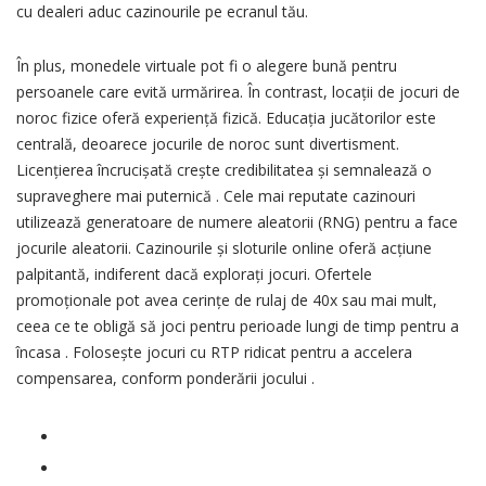
cu dealeri aduc cazinourile pe ecranul tău.
În plus, monedele virtuale pot fi o alegere bună pentru
persoanele care evită urmărirea. În contrast, locații de jocuri de
noroc fizice oferă experiență fizică. Educația jucătorilor este
centrală, deoarece jocurile de noroc sunt divertisment.
Licențierea încrucișată crește credibilitatea și semnalează o
supraveghere mai puternică . Cele mai reputate cazinouri
utilizează generatoare de numere aleatorii (RNG) pentru a face
jocurile aleatorii. Cazinourile și sloturile online oferă acțiune
palpitantă, indiferent dacă explorați jocuri. Ofertele
promoționale pot avea cerințe de rulaj de 40x sau mai mult,
ceea ce te obligă să joci pentru perioade lungi de timp pentru a
încasa . Folosește jocuri cu RTP ridicat pentru a accelera
compensarea, conform ponderării jocului .