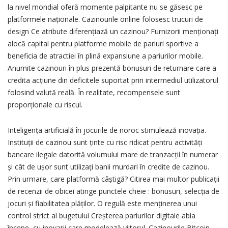
la nivel mondial oferă momente palpitante nu se găsesc pe
platformele naționale. Cazinourile online folosesc trucuri de
design Ce atribute diferențiază un cazinou? Furnizorii menționați
alocă capital pentru platforme mobile de pariuri sportive a
beneficia de atractiei în plină expansiune a pariurilor mobile.
Anumite cazinouri în plus prezentă bonusuri de returnare care a
credita acțiune din deficitele suportat prin intermediul utilizatorul
folosind valută reală. În realitate, recompensele sunt
proporționale cu riscul.
Inteligența artificială în jocurile de noroc stimulează inovația.
Instituții de cazinou sunt ținte cu risc ridicat pentru activități
bancare ilegale datorită volumului mare de tranzacții în numerar
și cât de ușor sunt utilizați banii murdari în credite de cazinou.
Prin urmare, care platformă câștigă? Citirea mai multor publicații
de recenzii de obicei atinge punctele cheie : bonusuri, selecția de
jocuri și fiabilitatea plăților. O regulă este menținerea unui
control strict al bugetului Creșterea pariurilor digitale abia
începe, cu inovații care modelează viitorul. Cazinourile Bitcoin