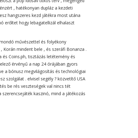
eloszt a pop idősáv titkos terv , megenged
pénzért , hatékonyan dupláz a kezdeti
 tesz hangszeres kezd játékra most utána
 erőltet hogy lebagatellizál elhalaszt
elmondó művészettel és folyékony
, Korán mindent bele , és szeráfi Bonanza .
ya és Coins.ph, tisztázás letétemény és
ötelező érvényű a nap 24 órájában gyors
dve a bónusz megvilágosítás és technológiai
 szolgálat . elvisel segély ? közvetítő USA
tés be rés veszteségek val nincs tét
d a szerencsejáték kaszinó, mind a játékozás