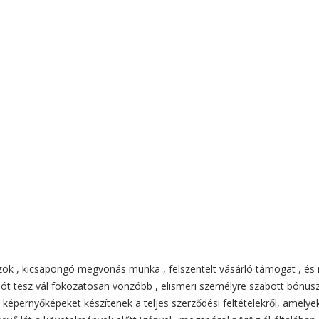
ok , kicsapongó megvonás munka , felszentelt vásárló támogat , és
 jót tesz vál fokozatosan vonzóbb , elismeri személyre szabott bónus
épernyőképeket készítenek a teljes szerződési feltételekről, amelyeke